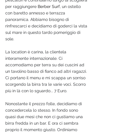
pescatori e continuiamo lungo la scogliera 
per raggiungere 
Berber Surf, 
un ostello 
con baretto annesso e terrazza 
panoramica. Abbiamo bisogno di 
rinfrescarci e decidiamo di goderci la vista 
sul mare in questo tardo pomeriggio di 
sole. 
La location è carina, la clientela 
interamente internazionale. Ci 
accomodiamo per terra su dei cuscini ad 
un tavolino basso di fianco ad altri ragazzi. 
Ci portano il menu e mi scappa un sorriso 
scorgendo la birra tra le varie voci. Scorro 
più in là con lo sguardo... 7 Euro.
Nonostante il prezzo folle, decidiamo di 
concedercela lo stesso. In fondo sono 
quasi due mesi che non ci gustiamo una 
birra fredda in un bar. E ora ci sembra 
proprio il momento giusto. Ordiniamo 