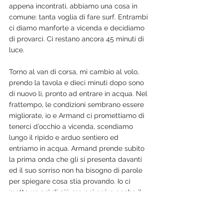
appena incontrati, abbiamo una cosa in 
comune: tanta voglia di fare surf. Entrambi 
ci diamo manforte a vicenda e decidiamo 
di provarci. Ci restano ancora 45 minuti di 
luce. 
Torno al van di corsa, mi cambio al volo, 
prendo la tavola e dieci minuti dopo sono 
di nuovo li, pronto ad entrare in acqua. Nel 
frattempo, le condizioni sembrano essere 
migliorate, io e Armand ci promettiamo di 
tenerci d’occhio a vicenda, scendiamo 
lungo il ripido e arduo sentiero ed 
entriamo in acqua. Armand prende subito 
la prima onda che gli si presenta davanti 
ed il suo sorriso non ha bisogno di parole 
per spiegare cosa stia provando. Io ci 
metto un po’ di più ma poi arriva anche il 
mio turno e la sensazione è impagabile. Mi 
basta quest’onda per dirmi che ne è valsa 