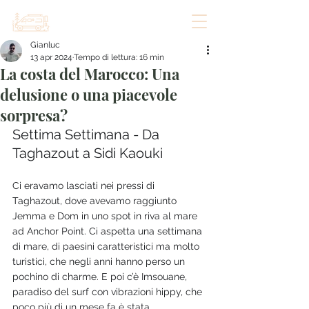
Gianluc
13 apr 2024
Tempo di lettura: 16 min
La costa del Marocco: Una
delusione o una piacevole
sorpresa?
Settima Settimana - Da 
Taghazout a Sidi Kaouki
Ci eravamo lasciati nei pressi di 
Taghazout, dove avevamo raggiunto 
Jemma e Dom in uno spot in riva al mare 
ad Anchor Point. Ci aspetta una settimana 
di mare, di paesini caratteristici ma molto 
turistici, che negli anni hanno perso un 
pochino di charme. E poi c’è Imsouane, 
paradiso del surf con vibrazioni hippy, che 
poco più di un mese fa è stata 